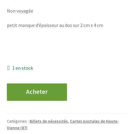
Non voyagée
petit manque d’épaisseur au dos sur 2 cm x 4 cm
1 en stock
quantité
Acheter
de
CPA
-
Chambre
Catégories :
Billets de nécessités
,
Cartes postales de Haute-
de
Vienne (87)
Commerce