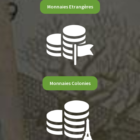
Monnaies Etrangères
Monnaies Colonies