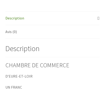
d'Eure-
et-
Loir
Description
Avis (0)
Description
CHAMBRE DE COMMERCE
D’EURE-ET-LOIR
UN FRANC