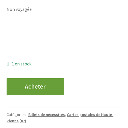
Non voyagée
1 en stock
quantité
Acheter
de
CPA
-
Chambre
Catégories :
Billets de nécessités
,
Cartes postales de Haute-
de
Vienne (87)
Commerce