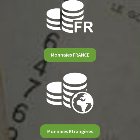
Monnaies FRANCE
Monnaies Etrangères