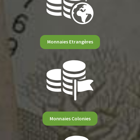
Monnaies Etrangères
Monnaies Colonies