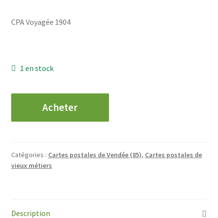
CPA Voyagée 1904
1 en stock
quantité
Acheter
de
CPA
CUGAND
-
Catégories :
Cartes postales de Vendée (85)
,
Cartes postales de
HUCHELOUP,
vieux métiers
LE
BARRAGE
-
ATTELAGES
Description