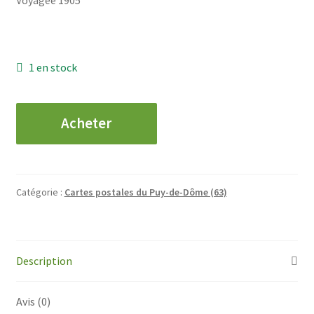
Voyagée 1905
1 en stock
quantité
Acheter
de
CPA
Billom
-
Catégorie :
Cartes postales du Puy-de-Dôme (63)
L'Hôtel
de
Ville
Description
Avis (0)