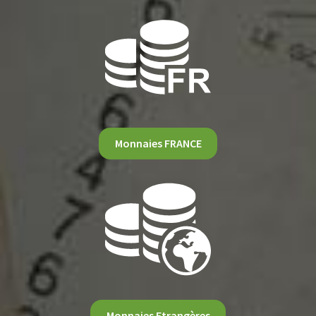
Monnaies FRANCE
Monnaies Etrangères