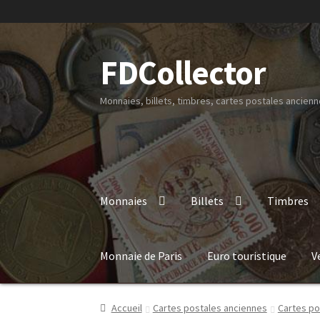
FDCollector
Monnaies, billets, timbres, cartes postales ancienne
Monnaies
Billets
Timbres
Monnaie de Paris
Euro touristique
V
Accueil
Cartes postales anciennes
Cartes po