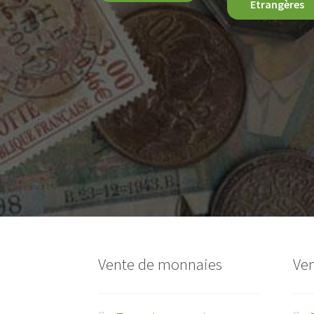
Etrangères
Vente de monnaies
Ven