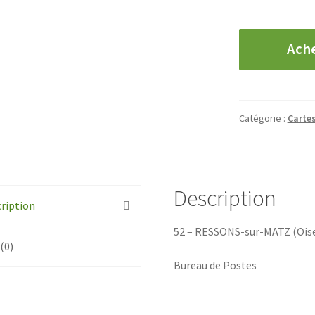
quantité
Ach
de
CPA
Ressons-
sur-
Catégorie :
Cartes
Matz
-
Bureau
de
Description
Postes
ription
52 – RESSONS-sur-MATZ (Ois
 (0)
Bureau de Postes