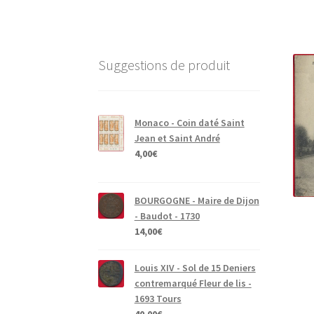
Suggestions de produit
Monaco - Coin daté Saint
Jean et Saint André
4,00
€
BOURGOGNE - Maire de Dijon
- Baudot - 1730
14,00
€
Louis XIV - Sol de 15 Deniers
contremarqué Fleur de lis -
1693 Tours
40,00
€