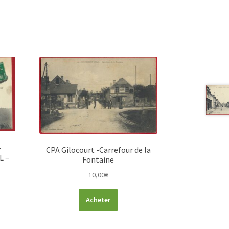
-
CPA Gilocourt -Carrefour de la
L –
Fontaine
10,00
€
Acheter