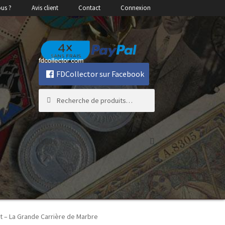
us ?
Avis client
Contact
Connexion
Aller
Aller
à
au
la
contenu
FDCollector sur Facebook
navigation
Recherche
Recherche
pour :
0,00
€
0 article
t – La Grande Carrière de Marbre