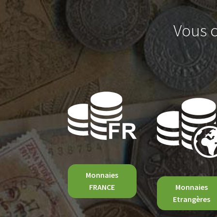
Vous c
Monnaies
FRANCE
Monnaies
Etrangères