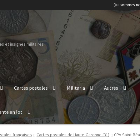
Qui sommes-no
s et insignes militaires
Cartes postales
Militaria
Autres
ente en lot
stales françaises
Cartes postales de Haute-Garonne (31)
CPA Saint-Béa