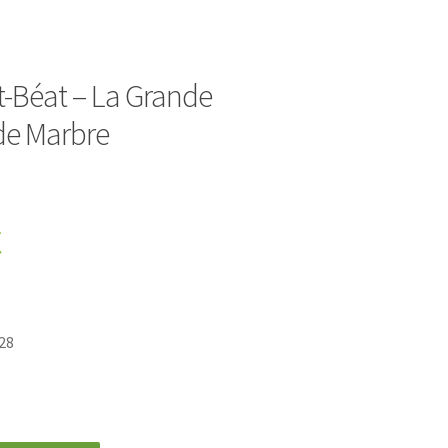
t-Béat – La Grande
 de Marbre
€
28