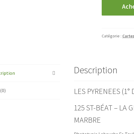
quantité
Ach
de
CPA
Saint-
Béat
Catégorie :
Carte
-
La
Grande
Carrière
Description
de
ription
Marbre
LES PYRENEES (1° D
 (0)
125 ST-BÉAT – LA
MARBRE
Phototypie Labouche Fr. Tou