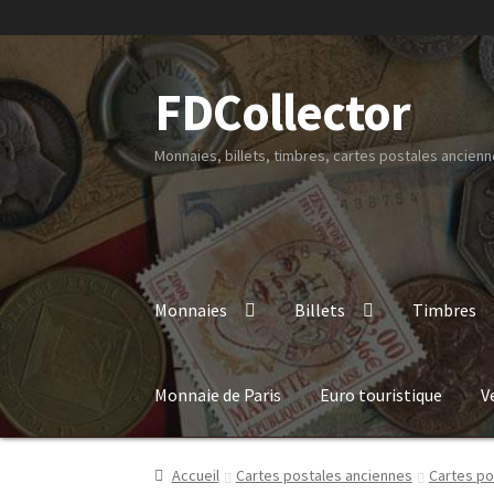
FDCollector
Monnaies, billets, timbres, cartes postales ancienne
Monnaies
Billets
Timbres
Monnaie de Paris
Euro touristique
V
Accueil
Cartes postales anciennes
Cartes po