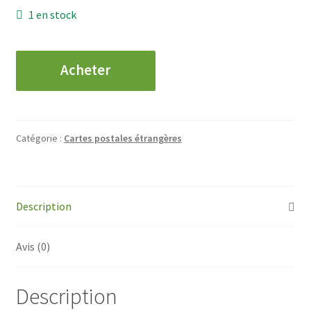
1 en stock
quantité
Acheter
de
CPA
SINGAPOUR
-
Catégorie :
Cartes postales étrangères
Vue
des
Quais
Description
Avis (0)
Description