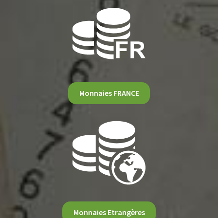
Monnaies FRANCE
Monnaies Etrangères