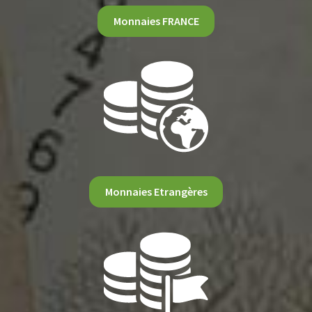
Monnaies FRANCE
Monnaies Etrangères