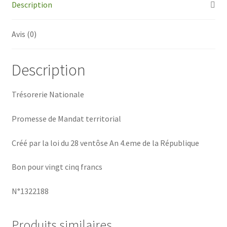
Description
Francs
Avis (0)
Description
Trésorerie Nationale
Promesse de Mandat territorial
Créé par la loi du 28 ventôse An 4.eme de la République
Bon pour vingt cinq francs
N°1322188
Produits similaires