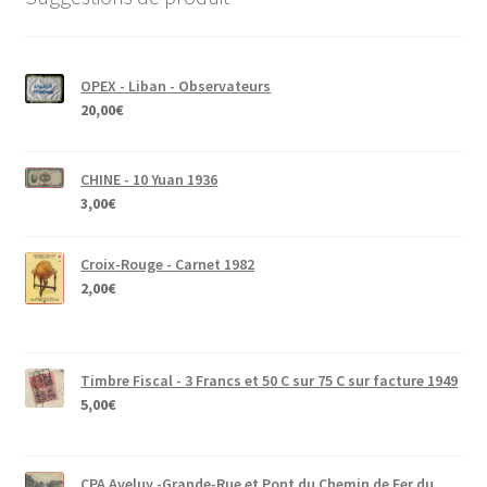
OPEX - Liban - Observateurs
20,00
€
CHINE - 10 Yuan 1936
3,00
€
Croix-Rouge - Carnet 1982
2,00
€
Timbre Fiscal - 3 Francs et 50 C sur 75 C sur facture 1949
5,00
€
CPA Aveluy -Grande-Rue et Pont du Chemin de Fer du