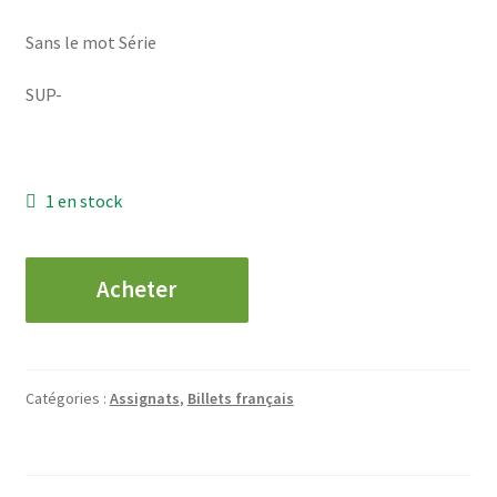
Sans le mot Série
SUP-
1 en stock
quantité
Acheter
de
Promesse
de
Mandat
Catégories :
Assignats
,
Billets français
Territorial
–
Vingt
cinq