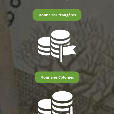
Monnaies Etrangères
Monnaies Colonies