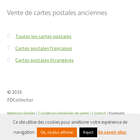
Vente de cartes postales anciennes
Toutes les cartes postales
Cartes postales françaises
Cartes postales étrangères
© 2016
FDCollector
Mentions légales
/
Conditions générales de vente
/
Contact
/ Paiement
sécurisé avec
Paypal
Ce site utilise des cookies pour améliorer votre expérience de
0
navigation.
En savoir plus
Ok, ne plus afficher
Reject
Recherche
Recherche