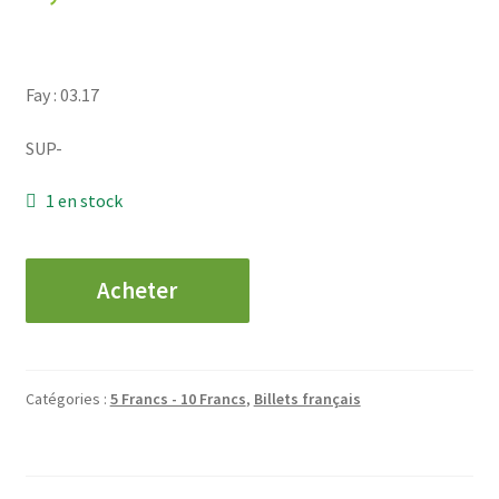
Fay : 03.17
SUP-
1 en stock
quantité
Acheter
de
5
Francs
-
Catégories :
5 Francs - 10 Francs
,
Billets français
Violet
-
1933