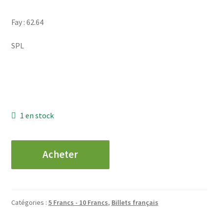
Fay : 62.64
SPL
1 en stock
quantité
Acheter
de
10
Francs
-
Catégories :
5 Francs - 10 Francs
,
Billets français
Voltaire