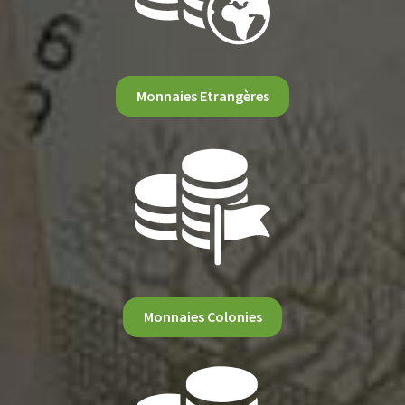
Monnaies Etrangères
Monnaies Colonies