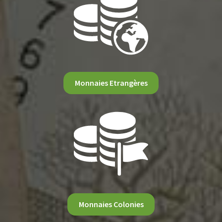
Monnaies Etrangères
Monnaies Colonies