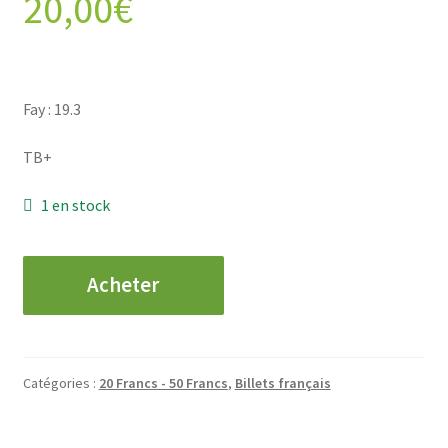
20,00
€
Fay : 19.3
TB+
1 en stock
quantité
Acheter
de
50
Francs
-
Catégories :
20 Francs - 50 Francs
,
Billets français
Jacques
Coeur
-