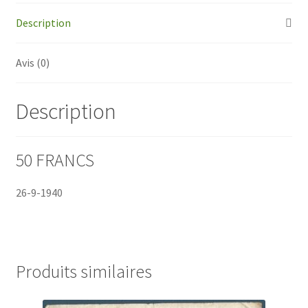
Type
Description
1941
-
Avis (0)
26-
9-
1940
Description
50 FRANCS
26-9-1940
Produits similaires