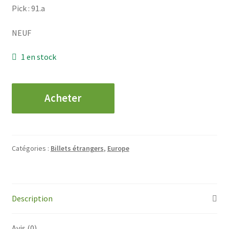
Pick : 91.a
NEUF
1 en stock
quantité
Acheter
de
YOUGOSLAVIE
-
500
Catégories :
Billets étrangers
,
Europe
Dinara
-
1978
Description
Avis (0)