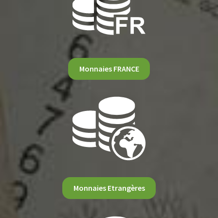
Monnaies FRANCE
Monnaies Etrangères