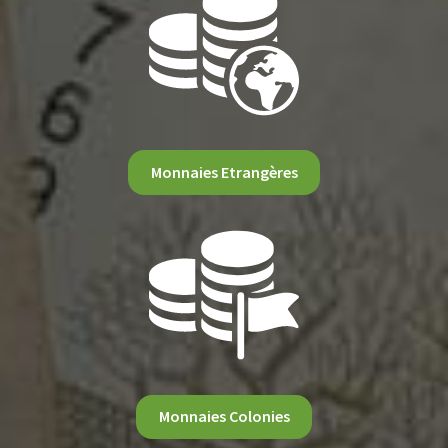
Monnaies Etrangères
Monnaies Colonies