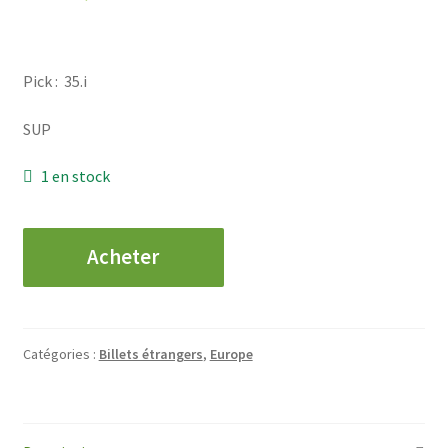
Pick : 35.i
SUP
1 en stock
quantité
Acheter
de
SUISSE
-
100
Catégories :
Billets étrangers
,
Europe
Francs
-
1937