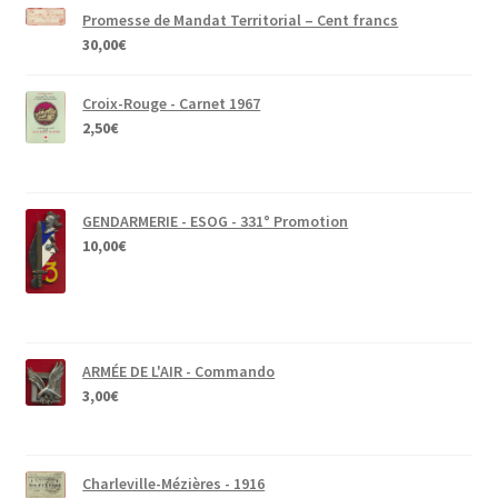
Promesse de Mandat Territorial – Cent francs
30,00
€
Croix-Rouge - Carnet 1967
2,50
€
GENDARMERIE - ESOG - 331° Promotion
10,00
€
ARMÉE DE L'AIR - Commando
3,00
€
Charleville-Mézières - 1916