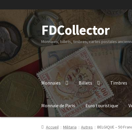
FDCollector
Monnaies, billets, timbres, cartes postales ancienne
Monnaies
Billets
Timbres
Monnaie de Paris
Euro touristique
V
Accueil
Militaria
Autres
BELGIQUE – 50 Fran