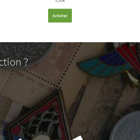
5,00
€
Acheter
ction ?