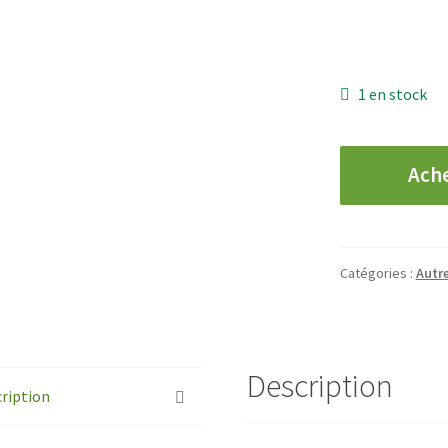
1 en stock
quantité
Ach
de
BELGIQUE
-
50
Catégories :
Autr
Francs
-
1956
Description
ription