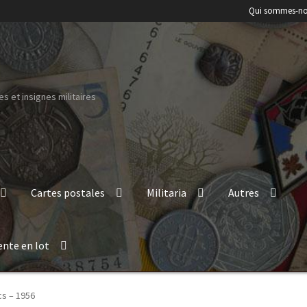
Qui sommes-no
s et insignes militaires
Cartes postales
Militaria
Autres
ente en lot
cs – 1956