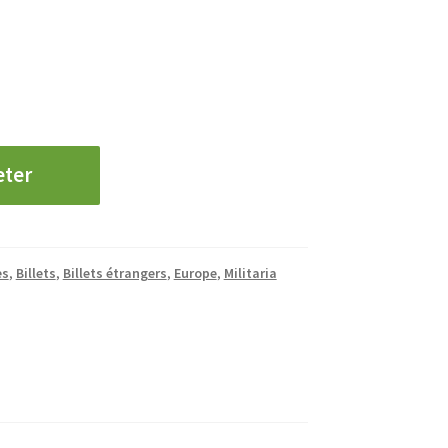
eter
es
,
Billets
,
Billets étrangers
,
Europe
,
Militaria