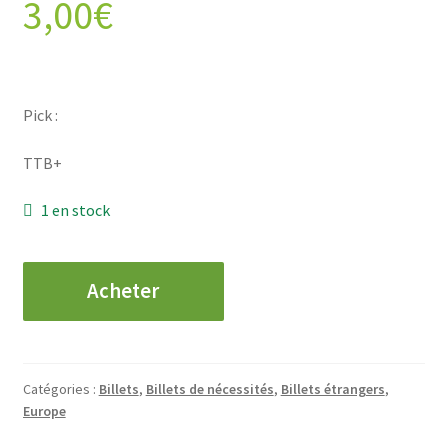
3,00
€
Pick :
TTB+
1 en stock
quantité
Acheter
de
ALLEMAGNE
-
Mühlausen
Catégories :
Billets
,
Billets de nécessités
,
Billets étrangers
,
i/Th
Europe
-