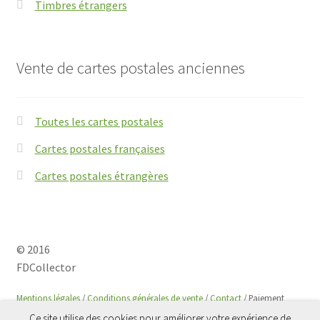
Timbres étrangers
Vente de cartes postales anciennes
Toutes les cartes postales
Cartes postales françaises
Cartes postales étrangères
© 2016
FDCollector
Mentions légales
/
Conditions générales de vente
/
Contact
/ Paiement
sécurisé avec
Paypal
Ce site utilise des cookies pour améliorer votre expérience de