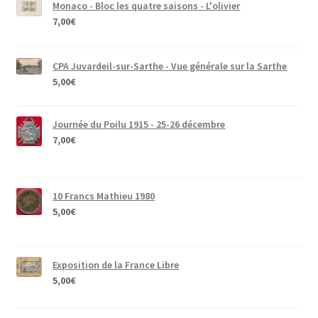
Monaco - Bloc les quatre saisons - L'olivier
7,00
€
CPA Juvardeil-sur-Sarthe - Vue générale sur la Sarthe
5,00
€
Journée du Poilu 1915 - 25-26 décembre
7,00
€
10 Francs Mathieu 1980
5,00
€
Exposition de la France Libre
5,00
€