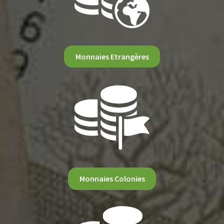
Monnaies Etrangères
Monnaies Colonies