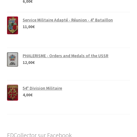
6,00
€
Service Militaire Adapté - Réunion - 4° Bataillon
11,00
€
PHALERISME - Orders and Medals of the USSR
12,00
€
54° Division Militaire
4,00
€
FDCollector sur Facebook