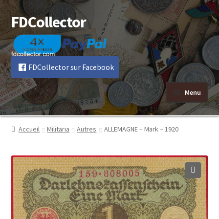
FDCollector
Aller
Aller
à
au
la
contenu
navigation
FDCollector sur Facebook
Menu
Accueil
Militaria
Autres
ALLEMAGNE – Mark – 1920