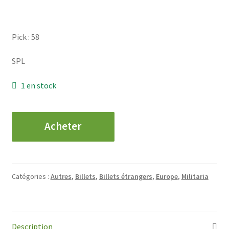
Pick : 58
SPL
1 en stock
quantité
Acheter
de
ALLEMAGNE
-
Mark
Catégories :
Autres
,
Billets
,
Billets étrangers
,
Europe
,
Militaria
-
1920
Description