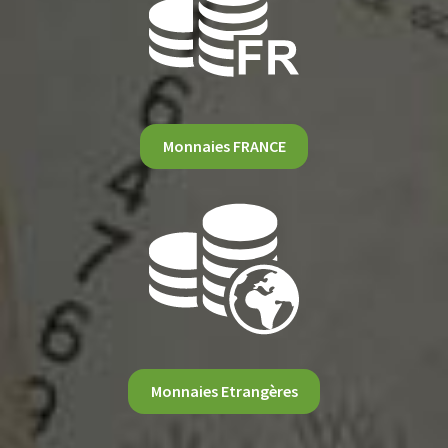
Monnaies FRANCE
Monnaies Etrangères