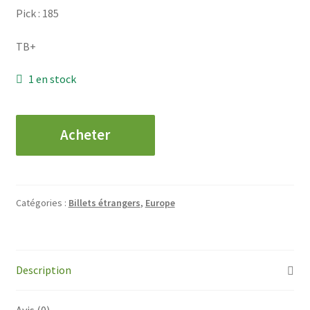
Pick : 185
TB+
1 en stock
quantité
Acheter
de
ALLEMAGNE
-
20
Catégories :
Billets étrangers
,
Europe
Mark
-
1939
Description