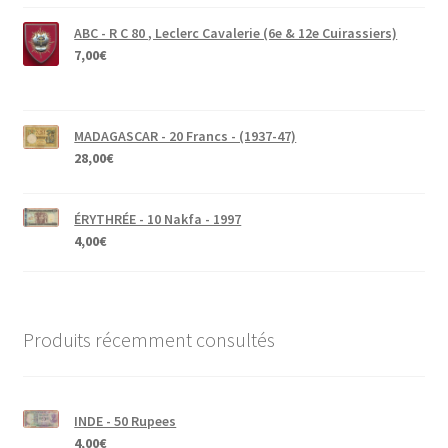
ABC - R C 80 , Leclerc Cavalerie (6e & 12e Cuirassiers)
7,00
€
MADAGASCAR - 20 Francs - (1937-47)
28,00
€
ÉRYTHRÉE - 10 Nakfa - 1997
4,00
€
Produits récemment consultés
INDE - 50 Rupees
4,00
€