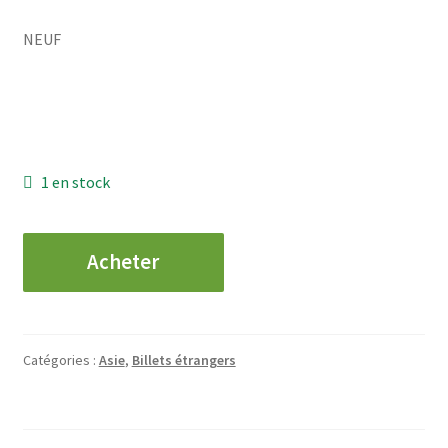
NEUF
1 en stock
quantité
Acheter
de
PHILIPPINES
-
10
Catégories :
Asie
,
Billets étrangers
Piso