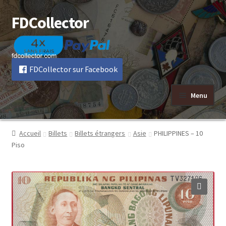
FDCollector
Aller
Aller
à
au
la
contenu
navigation
FDCollector sur Facebook
Menu
Accueil
Billets
Billets étrangers
Asie
PHILIPPINES – 10
Piso