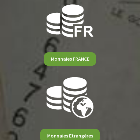
Monnaies FRANCE
Monnaies Etrangères