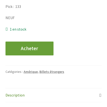
Pick : 133
NEUF
1 en stock
quantité
Acheter
de
PEROU
-
100
Catégories :
Amérique
,
Billets étrangers
Intis
-
1987
Description