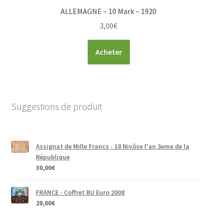
ALLEMAGNE – 10 Mark – 1920
3,00
€
Acheter
Suggestions de produit
Assignat de Mille Francs - 18 Nivôse l'an 3eme de la
République
30,00
€
FRANCE - Coffret BU Euro 2008
28,00
€